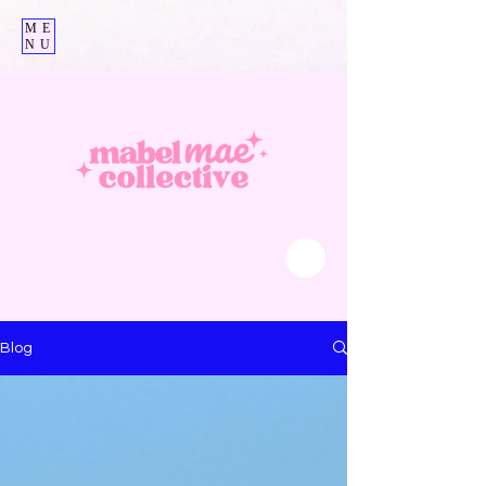
ME
NU
Blog